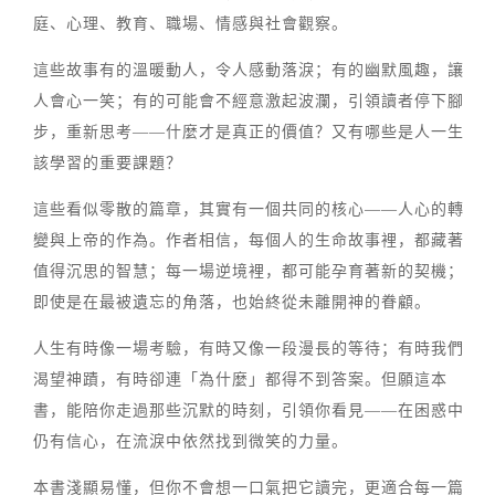
庭、心理、教育、職場、情感與社會觀察。
這些故事有的溫暖動人，令人感動落淚；有的幽默風趣，讓
人會心一笑；有的可能會不經意激起波瀾，引領讀者停下腳
步，重新思考——什麼才是真正的價值？又有哪些是人一生
該學習的重要課題？
這些看似零散的篇章，其實有一個共同的核心——人心的轉
變與上帝的作為。作者相信，每個人的生命故事裡，都藏著
值得沉思的智慧；每一場逆境裡，都可能孕育著新的契機；
即使是在最被遺忘的角落，也始終從未離開神的眷顧。
人生有時像一場考驗，有時又像一段漫長的等待；有時我們
渴望神蹟，有時卻連「為什麼」都得不到答案。但願這本
書，能陪你走過那些沉默的時刻，引領你看見——在困惑中
仍有信心，在流淚中依然找到微笑的力量。
本書淺顯易懂，但你不會想一口氣把它讀完，更適合每一篇