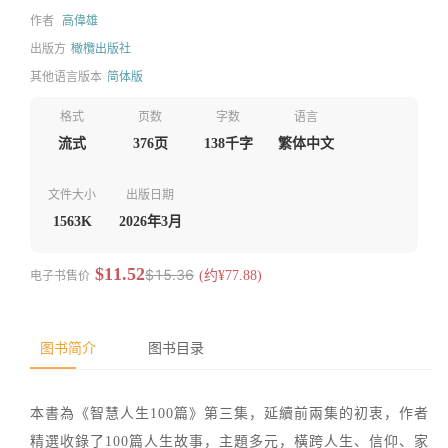
作者
高偉雄
出版方
橄欖出版社
其他语言版本
简体版
格式
页数
字数
语言
流式
376页
138千字
繁体中文
文件大小
出版日期
1563K
2026年3月
$11.52
$15.36
电子书售价
(约¥77.88)
图书简介
图书目录
本書為《智慧人生100篇》第三集，延續前兩集的初衷，作者
精選收錄了100篇人生故事，主題多元，橫跨人生、信仰、家