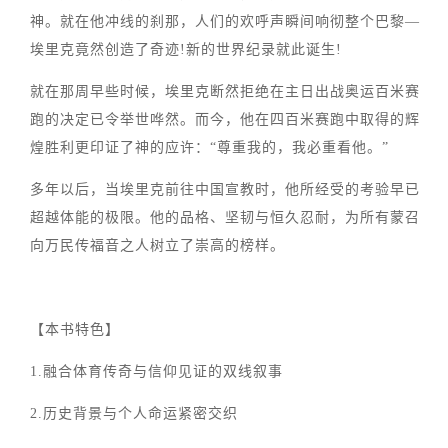
神。就在他冲线的刹那，人们的欢呼声瞬间响彻整个巴黎—
埃里克竟然创造了奇迹!新的世界纪录就此诞生!
就在那周早些时候，埃里克断然拒绝在主日出战奥运百米赛
跑的决定已令举世哗然。而今，他在四百米赛跑中取得的辉
煌胜利更印证了神的应许：“尊重我的，我必重看他。”
多年以后，当埃里克前往中国宣教时，他所经受的考验早已
超越体能的极限。他的品格、坚韧与恒久忍耐，为所有蒙召
向万民传福音之人树立了崇高的榜样。
【本书特色】
1.融合体育传奇与信仰见证的双线叙事
2.历史背景与个人命运紧密交织