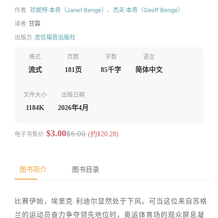
作者
珍妮特·本奇（Janet Benge）、杰夫·本奇（Geoff Benge）
译者
甘霖
出版方
忠信福音出版社
格式
页数
字数
语言
流式
181页
85千字
简体中文
文件大小
出版日期
1184K
2026年4月
$3.00
$5.00
电子书售价
(约¥20.28)
图书简介
图书目录
比赛伊始，埃里克·利迪尔显然处于下风。可当这位来自苏格
兰的运动员奋力争夺领先地位时，奥运体育场的观众屏息凝