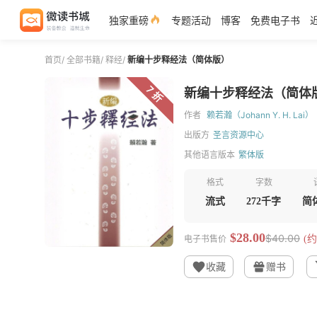
独家重磅
专题活动
博客
免费电子书
首页
/
全部书籍
/
释经
/
新编十步释经法（简体版）
7 折
新编十步释经法（简体
作者
赖若瀚（Johann Y. H. Lai）
出版方
圣言资源中心
其他语言版本
繁体版
格式
字数
流式
272千字
简
$28.00
$40.00
电子书售价
(约
收藏
赠书