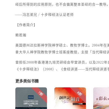
经后所得到的应用原则，也不会偏离整本圣经的合一教导
——冯志弟兄 / 十步释经法认证老师
【作者简介】
赖若瀚
美国德州达拉斯神学院神学硕士、教牧学博士。2004年
拿大华人神学院教牧学博士班客座教授，主授「当代释经
曾担任2008年香港港九培灵研经会早堂讲员，以及20
《十步释经法》（2008）、《食经讲道——当代释经讲道手
更多类似书籍