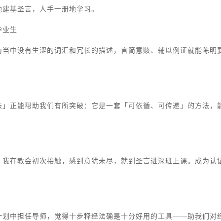
地建基圣言，人手一册地学习。
毕业生
为当中没有生涩的词汇和冗长的描述，言简意赅、辅以例证就能陈明
法」正能帮助我们有所突破：它是一套「可依循、可传递」的方法，
。我在教会初次接触，感到意犹未尽，就到圣言进深班上课。成为认
计划中担任导师，觉得十步释经法确是十分好用的工具——助我们对