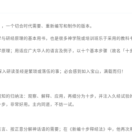
》，一个切合时代需要、重新编写和制作的版本。
与研经原理的基本用书，也是很多神学院或培训班乐于采用的教科书
学原理；用适应广大华人的语言及例子，以十个基本步骤（故名「十
深入研读圣经是繁琐或落伍的事；必会感到如入宝山，满载而归！
周知的归纳法：观察、解释、应用，再细分为十步，并注入久经试验
十步，非常好用。主内同道，不妨一试。
圣言、按正意分解神话语的需要；在《新编十步释经法》中，他再次