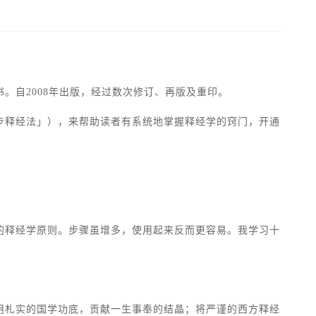
。自2008年出版，经过数次修订、再版及重印。
步释经法」），来帮助读者有系统地掌握释经学的窍门，开通
的释经学原则。步骤虽增多，使用起来反而更容易。我学习十
用札实的国学功底，贡献一生事奉的结晶；将严谨的西方释经