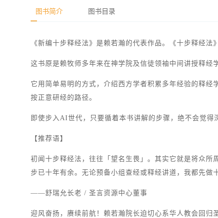
图书简介
图书目录
《新编十步释经法》是赖若瀚的代表作品。《十步释经法
这书原是赖牧师多年来在神学院及信徒领袖中间讲授释经学
它用简单易明的方式，介绍西方学者积累多年经验的释经
按正意研经的路径。
即使步入AI世代，只要循着本书讲解的步骤，绝不会觉得
【推荐语】
初闻十步释经法，往往「望名生畏」。其实它就是将众所
步已十年有余。无论预备小组查经或释经讲道，我都先做
——舒瑞允长老 / 圣言资源中心董事
迎风奋扬，赓续前航！赖若瀚院长迫切心系华人教会回归