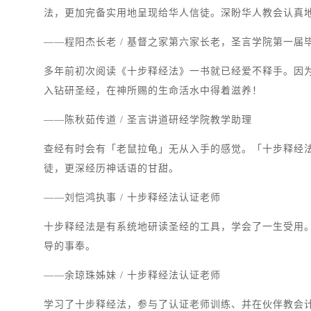
法，更加完备实用地呈现给华人信徒。深盼华人教会认真
——程阳杰长老 / 基督之家第六家长老，圣言学院第一届
多年前初次阅读《十步释经法》一书就已经爱不释手。因
入钻研圣经，在神所赐的生命活水中得着滋养！
——陈秋茹传道 / 圣言讲道研经学院教学助理
查经有时会有「老鼠拉龟」无从入手的感觉。「十步释经
徒，更深经历神话语的甘甜。
——刘恺鸿执事 / 十步释经法认证老师
十步释经法是有系统地研读圣经的工具，学会了一生受用
导的事奉。
——余琼珠姊妹 / 十步释经法认证老师
学习了十步释经法，参与了认证老师训练、并在伙伴教会