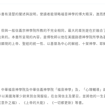
本書有清楚的闡述與說明，使讀者能領略福音神學的博大精深，進而
，但與一般信義宗神學院所教的不完全相同，最大的差別是在於融合
出來的。本書所呈現的內容，是傅牧師以他在美國路德神學院所學為
與顯現的上帝、聖經的統一性、以基督為中心的解經、十架神學、耶
商心理治療博士，中華福音神學院及中華信義神學院「福音神學」及，「心理
9年以美國海軍少尉來到台灣服役，在台灣信主及蒙召，並將他的一
《意外之福》、《上帝的大能》、《一切都更新》等書。