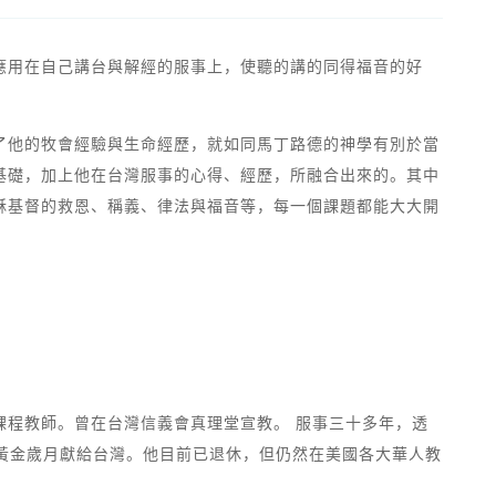
應用在自己講台與解經的服事上，使聽的講的同得福音的好
了他的牧會經驗與生命經歷，就如同馬丁路德的神學有別於當
基礎，加上他在台灣服事的心得、經歷，所融合出來的。其中
穌基督的救恩、稱義、律法與福音等，每一個課題都能大大開
輔導」課程教師。曾在台灣信義會真理堂宣教。 服事三十多年，透
生黃金歲月獻給台灣。他目前已退休，但仍然在美國各大華人教