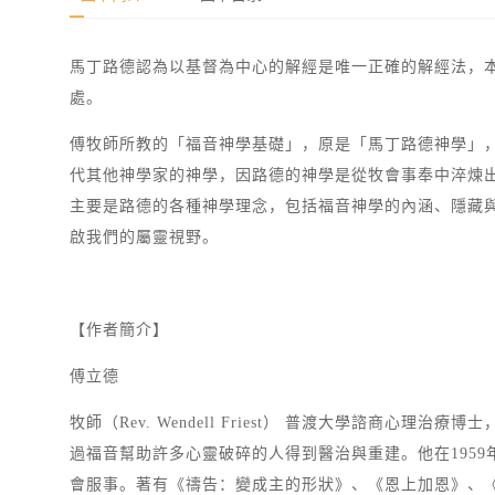
馬丁路德認為以基督為中心的解經是唯一正確的解經法，
處。
傅牧師所教的「福音神學基礎」，原是「馬丁路德神學」
代其他神學家的神學，因路德的神學是從牧會事奉中淬煉
主要是路德的各種神學理念，包括福音神學的內涵、隱藏
啟我們的屬靈視野。
【作者簡介】
傅立德
牧師（Rev. Wendell Friest） 普渡大學諮
過福音幫助許多心靈破碎的人得到醫治與重建。他在195
會服事。著有《禱告：變成主的形狀》、《恩上加恩》、