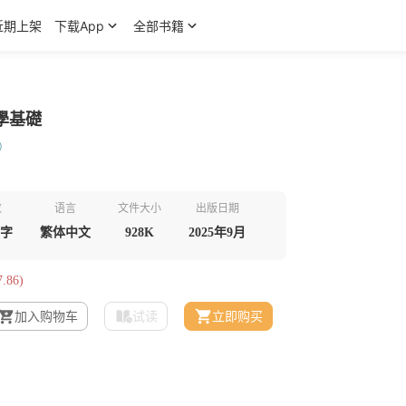
近期上架
下载App
全部书籍
學基礎
t）
数
语言
文件大小
出版日期
千字
繁体中文
928K
2025年9月
.86)
加入购物车
试读
立即购买