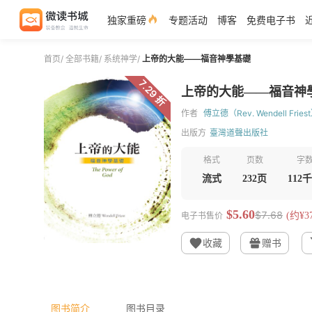
独家重磅
专题活动
博客
免费电子书
首页
/
全部书籍
/
系统神学
/
上帝的大能——福音神學基礎
7.29 折
上帝的大能——福音神
作者
傅立德（Rev. Wendell Fries
出版方
臺灣道聲出版社
格式
页数
字
流式
232页
112
$5.60
$7.68
电子书售价
(约¥37
收藏
赠书
图书简介
图书目录