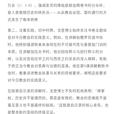
引言（1：1-8），强调圣灵的降临是路加两卷书的分水岭，
是人类救赎历史的转折点——从此教会出现，盟约遵行的方
式发生了根本转移
第二，注重实践，切中时弊。戈登博士始终关注书卷主题信
息对今日教会的实践意义。例如，在讲解帖撒罗尼迦书信
时，他特别强调牧者亲身同在的不可替代性与基督徒门训的
本质。在讲解加拉太书时，他对因信称义与因行称义的分
辨，以及对亚伯拉罕之约与西奈之约关系的深入阐释，有助
于矫正当今教会对恩典与功德的混淆。他在第9课讲解教牧书
信时，着重讲述教会执事与长老的资格要求，阐明这些要求
对今日教会的实践意义。
在结束启示录的讲解时，戈登博士不失时机地表明：“神掌
权，历史并不是偶然的，罪恶是有限的，教会的苦难既不是
毫无意义也不是最终的结局。”这既是启示录的核心宣告，也
是整本新约圣经的终极见证。