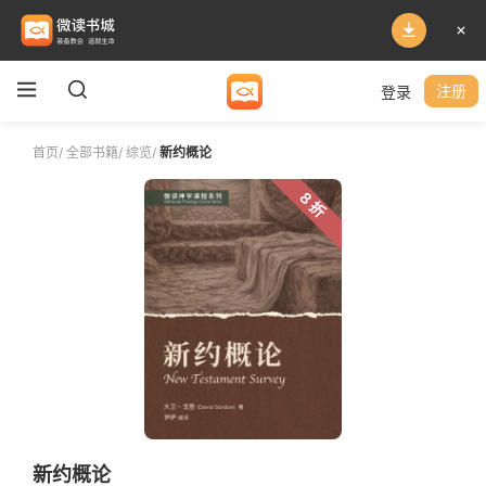
登录
注册
首页
/
全部书籍
/
综览
/
新约概论
8 折
新约概论