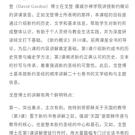
登（David Gordon）博士在戈登·康威尔神学院讲授新约概论
的讲课录音。正如戈登博士所表明的那样，本课程的目标是
通过介绍新约的历史、文学和基本信息，帮助学生对新约形
成整体认识，有助于个人灵修与教会生活实践，并为深度研
读经文打下基础。《新约概论》共10课。前两课是全书的导
论，为后八课的内容讲解奠定基础。第1课介绍新约成书的历
史背景与编史学方法；第2课阐述新约正典认可的历史、文本
的抄写与传承，着重强调新约圣经的可靠性。此后，戈登博
士基本按新约圣经的顺序讲解二十七卷书的文学结构与主题
信息。
戈登博士的讲解有两个鲜明特点：
第一，突出重点，主次有别。他特别将耶稣关于天国的教导
（第3课）置于新约书卷讲解之前，强调“天国”是耶稣传道与
教导的核心，也是整本新约圣经的中心和基石。又如，戈登
博士在第5课讲解使徒行传时，用大量篇幅专门讨论该书卷的