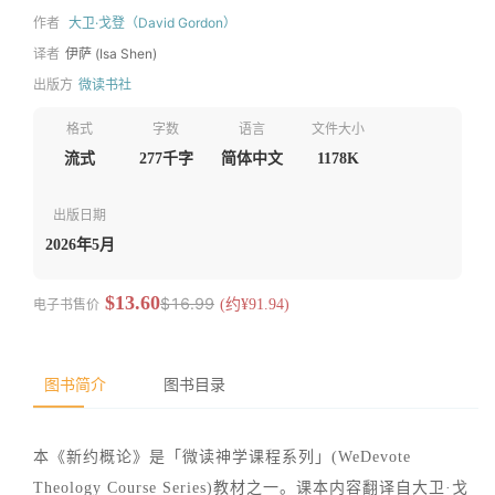
作者
大卫·戈登（David Gordon）
译者
伊萨 (Isa Shen)
出版方
微读书社
格式
字数
语言
文件大小
流式
277千字
简体中文
1178K
出版日期
2026年5月
$13.60
$16.99
电子书售价
(约¥91.94)
图书简介
图书目录
本《新约概论》是「微读神学课程系列」(WeDevote
Theology Course Series)教材之一。课本内容翻译自大卫·戈