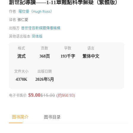
創世記導讀——1-11章難點科學解疑（繁體版）
作者
羅仕優（Hugh Ross）
译者
張仁愛
出版方
普世佳音新媒體傳播機構
其他语言版本
简体版
格式
页数
字数
语言
流式
368页
193千字
繁体中文
文件大小
出版日期
4370K
2026年5月
$9.00
$15.00
电子书售价
(约¥60.93)
图书简介
图书目录