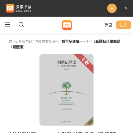
登录
注册
首页
/
全部书籍
/
护教与文化研究
/
創世記導讀——1-11章難點科學解疑
（繁體版）
6 折