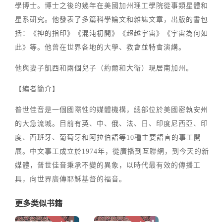
學博士。博士之後的幾年在美國加州理工學院從事類星體和
星系研究。他發表了多篇科學論文和雜誌文章，出版的書包
括：《神的指印》《混沌初開》《超越宇宙》《宇宙為何如
此》等。他曾在世界各地的大學、教會並特會演講。
他與妻子凱西和兩個兒子（約爾和大衛）現居南加州。
【編者簡介】
普世佳音是一個國際性的媒體機構，總部位於美國密執安州
的大急流城。目前有英、中、俄、法、日、印度尼西亞、印
度、西班牙、葡萄牙和阿拉伯語等10種主要語言的事工開
展。中文事工成立於1974年，從廣播到互聯網，到今天的新
媒體，普世佳音秉承不變的異象，以時代最有效的傳播工
具，向世界廣傳耶穌基督的福音。
更多类似书籍