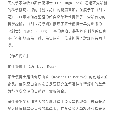
天文學家兼牧師羅仕優博士（Dr. Hugh Ross）通過研究最新
的科學發現，探討《創世記》的開篇章節，並展示了《創世
記》1-11章如何為聖經的超自然準確性提供了一些最有力的
科學證據。《創世記導讀》擴展了羅仕優博士早先出版的
《創世記問題》（1998）一書的內容，將聖經和科學的信息
不折不扣地融為一體，為信徒和非信徒提供了對話的共同基
礎。
【作者簡介】
羅仕優博士（Dr. Hugh Ross）
羅仕優博士是信仰原由會（Reasons To Believe）的創辦人並
會長。信仰原由會的宗旨是要研究並傳達神在聖經中的啟示
與科學所發現的自然界事實相符合。
羅仕優畢業於加拿大的英屬哥倫比亞大學物理係，後藉著加
拿大國家科學委員會的獎學金，在多倫多大學攻讀並獲天文