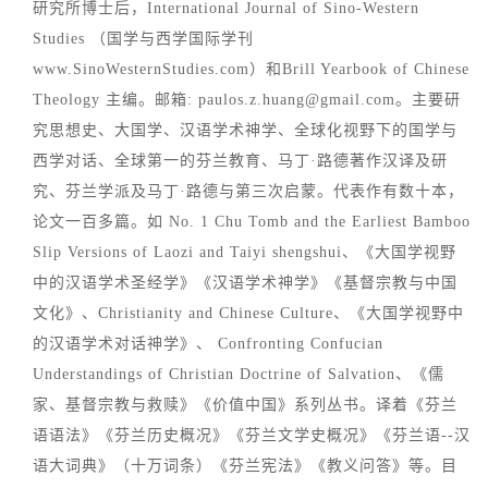
研究所博士后，International Journal of Sino-Western
Studies （国学与西学国际学刊
www.SinoWesternStudies.com）和Brill Yearbook of Chinese
Theology 主编。邮箱:
paulos.z.huang@gmail.com
。主要研
究思想史、大国学、汉语学术神学、全球化视野下的国学与
西学对话、全球第一的芬兰教育、马丁·路德著作汉译及研
究、芬兰学派及马丁·路德与第三次启蒙。代表作有数十本，
论文一百多篇。如 No. 1 Chu Tomb and the Earliest Bamboo
Slip Versions of Laozi and Taiyi shengshui、《大国学视野
中的汉语学术圣经学》《汉语学术神学》《基督宗教与中国
文化》、Christianity and Chinese Culture、《大国学视野中
的汉语学术对话神学》、 Confronting Confucian
Understandings of Christian Doctrine of Salvation、《儒
家、基督宗教与救赎》《价值中国》系列丛书。译着《芬兰
语语法》《芬兰历史概况》《芬兰文学史概况》《芬兰语--汉
语大词典》（十万词条）《芬兰宪法》《教义问答》等。目