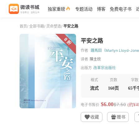
独家重磅
专题活动
博客
免费电子书
首页
/
全部书籍
/
灵命塑造
/
平安之路
8 折
平安之路
作者
鍾馬田（Martyn Lloyd-Jon
译者
陳主欣
出版方
改革宗出版社
格式
页数
字数
流式
160页
65千
$6.00
$7.50
电子书售价
(约¥40
收藏
赠书