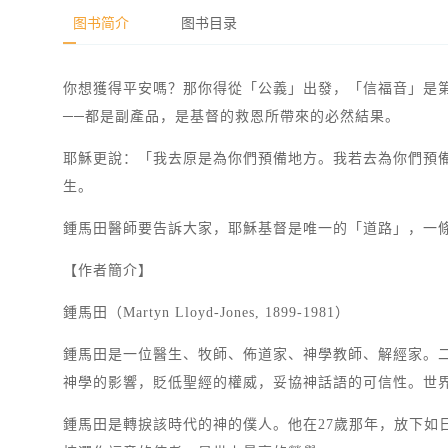
图书简介
图书目录
你想獲得平安嗎？那你得從「公義」出發，「信福音」是
──都是副產品，是基督的救恩所帶來的必然結果。
耶穌更說：「我去原是為你們預備地方。我若去為你們預
生。
鍾馬田醫師要告訴大家，耶穌基督是唯一的「道路」，一
【作者簡介】
鍾馬田（Martyn Lloyd-Jones, 1899-1981）
鍾馬田是一位醫生、牧師、佈道家、神學教師、解經家。
神學的影響，貶低聖經的權威，妥協神話語的可信性。世
鍾馬田是轉捩該時代的神的僕人。他在27歲那年，放下