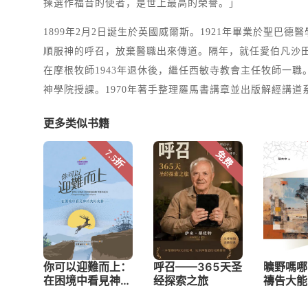
揀選作福音的使者，是世上最高的榮譽。」
1899年2月2日誕生於英國威爾斯。1921年畢業於聖
順服神的呼召，放棄醫職出來傳道。隔年，就任愛伯凡沙田教會傳
在摩根牧師1943年退休後，繼任西敏寺教會主任牧師一職
神學院授課。1970年著手整理羅馬書講章並出版解經講道系
更多类似书籍