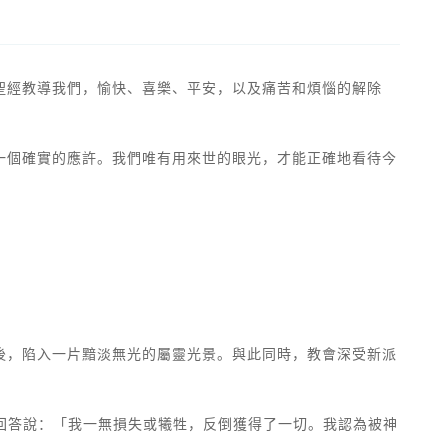
聖經教導我們，愉快、喜樂、平安，以及痛苦和煩惱的解除
一個確實的應許。我們唯有用來世的眼光，才能正確地看待今
後，陷入一片黯淡無光的屬靈光景。與此同時，教會深受新派
回答說：「我一無損失或犧牲，反倒獲得了一切。我認為被神