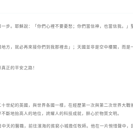
第一步。耶穌說：「你們心裡不要憂愁；你們當信神，也當信我。」
備地方，就必再來接你們到我那裡去」；天國並非是空中樓閣，而是
條真正的平安之路！
二十世紀的英國，與世界各國一樣，在經歷第一次與第二次世界大戰
界不斷地抬高人的地位，誇耀人的科技成就，醉心於物質文明。
如日中天的醫職，前往濱海的貧窮小城擔任牧師。他在一片惋惜聲中，