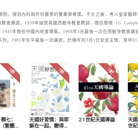
巴德醫學院，得到內科與外科醫學的雙重榮譽獎。不久之後，考入皇家醫
道。1939年接受英國西敏寺教會聘請，擔任摩根（G. Campbel
。1945年擔任中國內地會理事。1968年3月最後一次在西敏寺教
列。1981年生平最後一次講道，於隔年的3月1日安息主懷，享年8