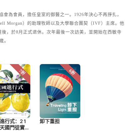
師協會為會員，擔任皇室的御醫之一。1926年決心不再掙扎，
l Morgan）的助理牧師以及大學聯合團契（IVF）主席。他
會講道後，於8月正式退休。次年最後一次訪美，並開始在西敏寺
1歲。