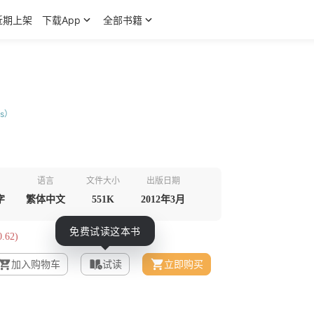
近期上架
下载App
全部书籍
es）
语言
文件大小
出版日期
字
繁体中文
551K
2012年3月
.62)
加入购物车
试读
立即购买