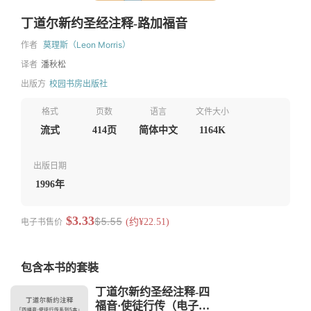
丁道尔新约圣经注释-路加福音
作者
莫理斯（Leon Morris）
译者
潘秋松
出版方
校园书房出版社
格式
页数
语言
文件大小
流式
414页
简体中文
1164K
出版日期
1996年
$3.33
$5.55
电子书售价
(约¥22.51)
包含本书的套裝