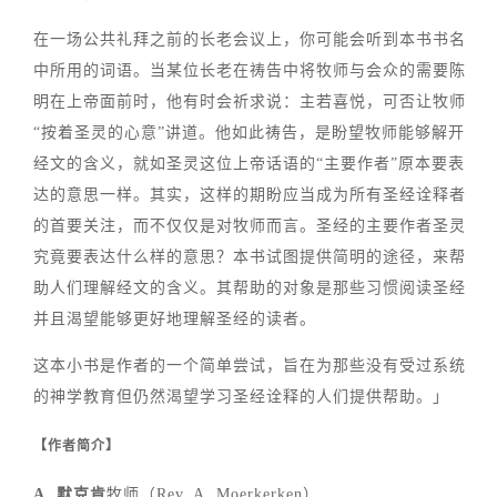
在一场公共礼拜之前的长老会议上，你可能会听到本书书名
中所用的词语。当某位长老在祷告中将牧师与会众的需要陈
明在上帝面前时，他有时会祈求说：主若喜悦，可否让牧师
“按着圣灵的心意”讲道。他如此祷告，是盼望牧师能够解开
经文的含义，就如圣灵这位上帝话语的“主要作者”原本要表
达的意思一样。其实，这样的期盼应当成为所有圣经诠释者
的首要关注，而不仅仅是对牧师而言。圣经的主要作者圣灵
究竟要表达什么样的意思？本书试图提供简明的途径，来帮
助人们理解经文的含义。其帮助的对象是那些习惯阅读圣经
并且渴望能够更好地理解圣经的读者。
这本小书是作者的一个简单尝试，旨在为那些没有受过系统
的神学教育但仍然渴望学习圣经诠释的人们提供帮助。」
【作者简介】
A. 默克肯
牧师（Rev. A. Moerkerken）