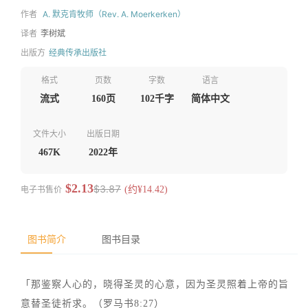
作者
A. 默克肯牧师（Rev. A. Moerkerken）
译者
李树斌
出版方
经典传承出版社
格式
页数
字数
语言
流式
160页
102千字
简体中文
文件大小
出版日期
467K
2022年
$2.13
$3.87
电子书售价
(约¥14.42)
图书简介
图书目录
「那鉴察人心的，晓得圣灵的心意，因为圣灵照着上帝的旨
意替圣徒祈求。（罗马书8:27）