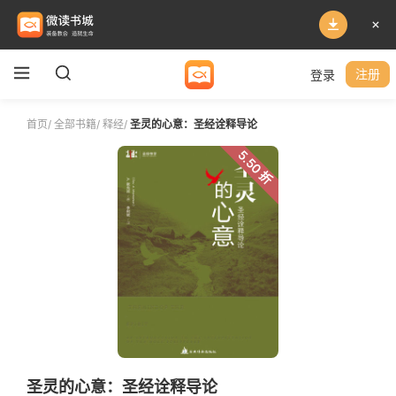
登录
注册
首页
/
全部书籍
/
释经
/
圣灵的心意：圣经诠释导论
5.50 折
圣灵的心意：圣经诠释导论