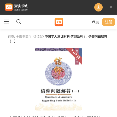
登录
注册
首页
/
全部书籍
/
门徒造就
/
中国学人培训材料 信仰系列1：信仰问题解答
（一）
7.07 折