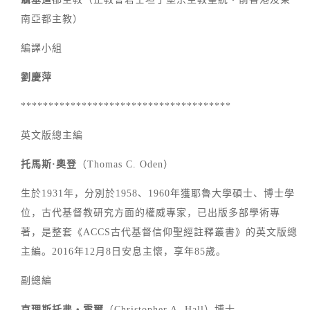
南亞都主教）
編譯小組
劉慶萍
**************************************
英文版總主編
托馬斯·奧登
（Thomas C. Oden）
生於1931年，分別於1958、1960年獲耶魯大學碩士、博士學
位，古代基督教研究方面的權威專家，已出版多部學術專
著，是整套《ACCS古代基督信仰聖經註釋叢書》的英文版總
主編。2016年12月8日安息主懷，享年85歲。
副總編
克理斯托弗‧霍爾
（Christopher A. Hall）博士