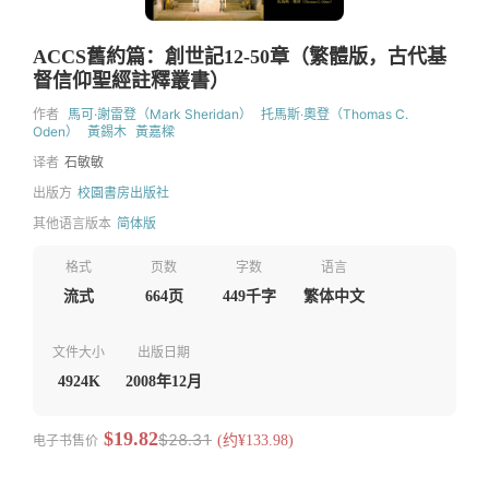
ACCS舊約篇：創世記12-50章（繁體版，古代基
督信仰聖經註釋叢書）
作者
馬可·謝雷登（Mark Sheridan）
托馬斯‧奧登（Thomas C.
Oden）
黃錫木
黃嘉樑
译者
石敏敏
出版方
校園書房出版社
其他语言版本
简体版
格式
页数
字数
语言
流式
664页
449千字
繁体中文
文件大小
出版日期
4924K
2008年12月
$19.82
$28.31
电子书售价
(约¥133.98)