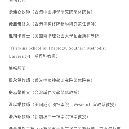
余達心
牧師（香港中國神學研究院榮休院長）
黃鳳儀
修女（香港聖神修院新約研究兼任講師）
溫司卡
博士（美國南衛理公會大學帕金斯神學院
〔Perkins School of Theology. Southern Methodist
University〕 聖經科教授）
編輯顧問
周永健
牧師（香港中國神學研究院榮休院長）
房志榮
神父（台灣輔仁大學榮休教授）
溫以諾
牧師（美國威斯頓神學院〔Western〕宣教系教授）
潘乃昭
牧師（新加坡三一神學院神學教授）
聶基道
都主教（正教會君士坦丁堡宗主教聖統‧前香港及東