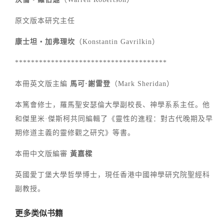
原文版本研究主任
康士坦‧加弗理坎
（Konstantin Gavrilkin）
**************************************
本冊英文版主編
馬可·謝雷登
（Mark Sheridan）
本篤會修士，羅馬聖安瑟倫大學副校長、神學系系主任。他
和傑里米·傑斯柯共同編輯了《靈性的進程：對古代晚期及早
期修道主義的靈修觀之研究》等書。
本冊中文版編審
黃嘉樑
英國愛丁堡大學哲學博士，現任香港中國神學研究院聖經科
副教授。
更多类似书籍