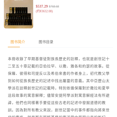
图书简介
图书目录
本冊收錄了早期基督徒對族長歷史的註釋，也就是創世記十
二至五十章記載的亞伯拉罕、以撒、雅各和約瑟的故事。從
保羅、彼得和司提反以及希伯來書的作者身上，初代教父學
到如何從族長歷史的記述中找出屬靈的意義。其中亞歷山太
學派在詮釋創世記的記載時，特別依循保羅對於撒拉和夏甲
這段故事的寓意解釋；儘管安提阿學派對寓意解經法有所避
諱，他們也同樣著手要從這些古老的記述中發掘道德的教
訓。因為對所有教父來說，創世記當中的事件都指向將來世