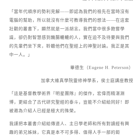
「當年代順序的勢利見解——即認為我們的祖先在當時沒有
電腦的幫助，所以就沒有什麼可教導我們的想法——在這套
壯觀的叢書下，顯然就是一派胡言。我們當中很多飽嘗學
識，卻仍對智慧感到饑腸轆轆的人，實在迫不及待要與我們
的先輩們坐下來，聆聽他們在聖經上的神聖討論。我正是其
中一人。」
畢德生（Eugene H. Peterson）
加拿大維真學院靈修神學系，侯士庭講座教授
「這是基督教學術界『明星團隊』的傑作，宏偉而精湛淵
博，更結合了古代研究聖經的泰斗，豈能不介紹給同好！即
被邀為介紹人已經是極大的殊榮。
我謹把本叢書介紹給傳道人、主日學老師和所有對讀經有興
趣的弟兄姊妹，它真是本不可多得、值得人手一部的鉅