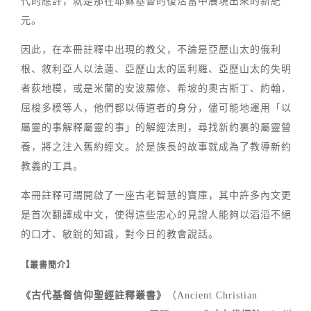
代的應許，就是那在耶穌基督的復活當中展現出來的新紀
元。
因此，在本冊註釋中出現的教父，不論是亞歷山太的俄利
根、敘利亞人以法蓮、亞歷山太的區利羅、亞歷山太的失明
者荻地模，或是米蘭的安波羅修、希坡的奧古斯丁、約翰．
屈梭多模等人，他們都以傳道者的身分，儘可能地運用「以
屬靈的事解釋屬靈的事」的解經法則，尋找新約裏的屬靈營
養，將之注入舊約經文。於是族長的故事就成為了教導新約
教義的工具。
本冊註釋可謂開啟了一座古老智慧的寶庫，其中許多內文更
是首次翻譯成中文，使得這些忠心的見證人能夠以滔滔不絕
的口才、敏銳的知識，對今日的教會說話。
【叢書簡介】
《古代基督信仰聖經註釋叢書》
（Ancient Christian