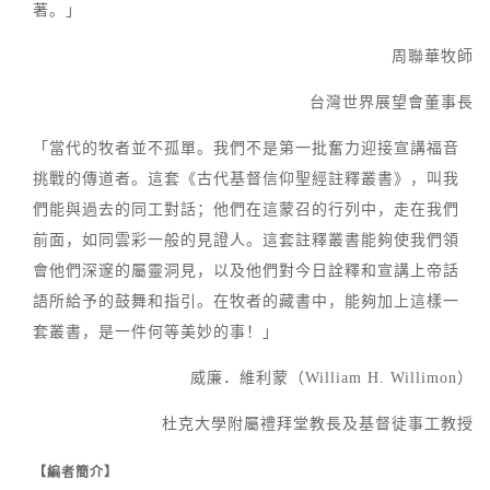
著。」
周聯華牧師
台灣世界展望會董事長
「當代的牧者並不孤單。我們不是第一批奮力迎接宣講福音
挑戰的傳道者。這套《古代基督信仰聖經註釋叢書》，叫我
們能與過去的同工對話；他們在這蒙召的行列中，走在我們
前面，如同雲彩一般的見證人。這套註釋叢書能夠使我們領
會他們深邃的屬靈洞見，以及他們對今日詮釋和宣講上帝話
語所給予的鼓舞和指引。在牧者的藏書中，能夠加上這樣一
套叢書，是一件何等美妙的事！」
威廉．維利蒙（William H. Willimon）
杜克大學附屬禮拜堂教長及基督徒事工教授
【編者簡介】