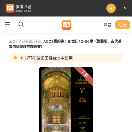
登录
注册
首页
/
全部书籍
/
注释
/
ACCS舊約篇：創世記12-50章（繁體版，古代基
督信仰聖經註釋叢書）
本书可在微读圣经app中使用
7 折