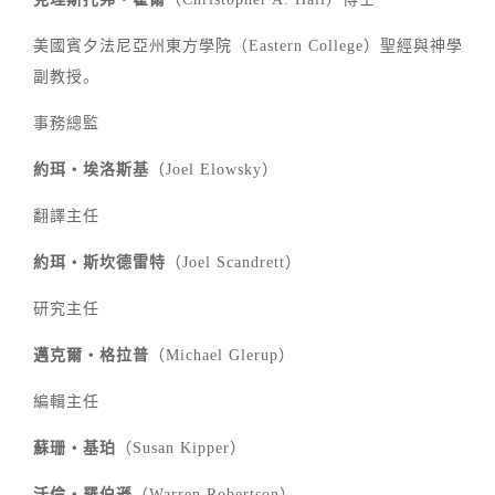
美國賓夕法尼亞州東方學院（Eastern College）聖經與神學
副教授。
事務總監
約珥‧埃洛斯基
（Joel Elowsky）
翻譯主任
約珥‧斯坎德雷特
（Joel Scandrett）
研究主任
邁克爾‧格拉普
（Michael Glerup）
編輯主任
蘇珊‧基珀
（Susan Kipper）
沃倫‧羅伯遜
（Warren Robertson）