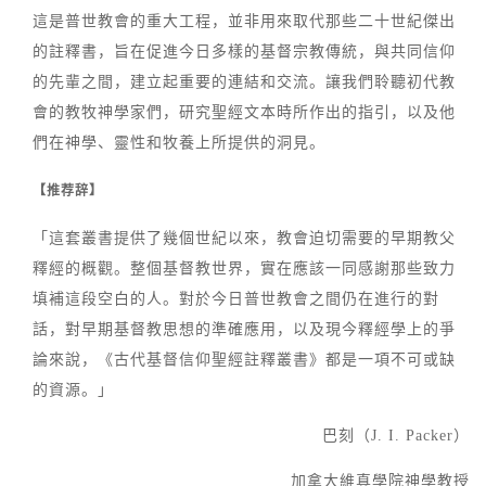
這是普世教會的重大工程，並非用來取代那些二十世紀傑出
的註釋書，旨在促進今日多樣的基督宗教傳統，與共同信仰
的先輩之間，建立起重要的連結和交流。讓我們聆聽初代教
會的教牧神學家們，研究聖經文本時所作出的指引，以及他
們在神學、靈性和牧養上所提供的洞見。
【推荐辞】
「這套叢書提供了幾個世紀以來，教會迫切需要的早期教父
釋經的概觀。整個基督教世界，實在應該一同感謝那些致力
填補這段空白的人。對於今日普世教會之間仍在進行的對
話，對早期基督教思想的準確應用，以及現今釋經學上的爭
論來說，《古代基督信仰聖經註釋叢書》都是一項不可或缺
的資源。」
巴刻（J. I. Packer）
加拿大維真學院神學教授