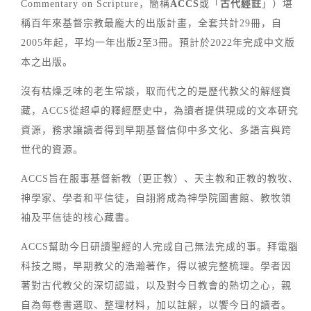
Commentary on Scripture，簡稱
ACCS
或「
古代經註
」）堪
稱百年來基督宗教最龐大的出版計畫，全套共計29冊，自
2005年起，平均一年出版2至3冊。預計於2022年完成中文版
本之出版。
沒有枯燥乏味的老生常談，取而代之的是歷代教父的解經寶
藏，ACCS從超卓的釋經歷史中，為讀者提供現成的文本研究
資源，務求讓讀者得到早期基督信仰中多文化、多語言與跨
世代的資源。
ACCS旨在服事基督新教（更正教）、天主教和正教的教牧、
神學家、學者和平信徒，自詡將成為神學院圖書館、教牧領
袖及平信徒的核心藏書。
ACCS幫助今日研讀聖經的人完成自己無法完成的事。拜電腦
科技之賜，早期教父的浩瀚著作，得以被完整梳理。學者因
著對古代教父的深切認識，以及對今日教會的熱切之心，親
自為每卷書選取、整理材料，加以註解，以饗今日的讀者。