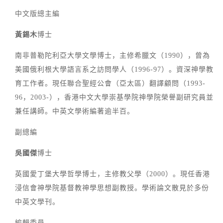
中文版總主編
黃錫木
博士
南非普勒陀利亞大學文學博士，主修希臘文（1990），曾為
美國俄利根大學語言系之訪問學人（1996-97）。資深神學教
育工作者。現任聯合聖經公會（亞太區）翻譯顧問（1993-
96，2003-），香港中文大學崇基學院神學院榮譽副研究員並
兼任講師。中英文學術編著逾半百。
副總編
吳國傑
博士
英國愛丁堡大學哲學博士，主修教父學（2000）。現任香港
浸信會神學院基督教神學思想副教授。學術論文散見於多份
中英文學刊。
編輯委員