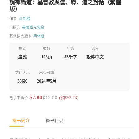
說禪論道：基督教與儒、釋、道之對話（繁體
版）
作者
莊祖鯤
出版方
美國真光協會
其他语言版本
简体版
格式
页数
字数
语言
流式
123页
83千字
繁体中文
文件大小
出版日期
366K
2024年5月
$7.80
$12.00
电子书售价
(约¥52.73)
图书简介
图书目录