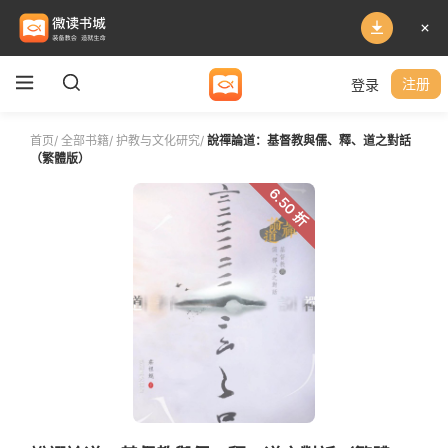
登录
注册
首页
/
全部书籍
/
护教与文化研究
/
說禪論道：基督教與儒、釋、道之對話
（繁體版）
6.50 折