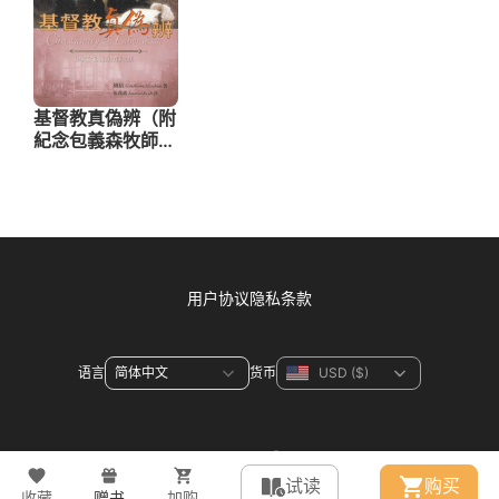
用户协议
隐私条款
语言
货币
联系方式
试读
购买
收藏
赠书
加购
© 2026 WeDevote Bible All right reserved