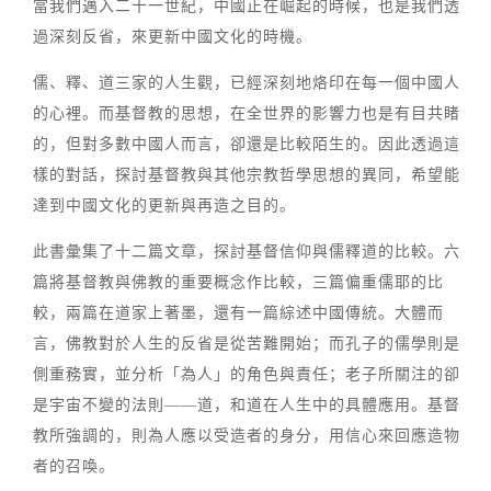
當我們邁入二十一世紀，中國正在崛起的時候，也是我們透
過深刻反省，來更新中國文化的時機。
儒、釋、道三家的人生觀，已經深刻地烙印在每一個中國人
的心裡。而基督教的思想，在全世界的影響力也是有目共睹
的，但對多數中國人而言，卻還是比較陌生的。因此透過這
樣的對話，探討基督教與其他宗教哲學思想的異同，希望能
達到中國文化的更新與再造之目的。
此書彙集了十二篇文章，探討基督信仰與儒釋道的比較。六
篇將基督教與佛教的重要概念作比較，三篇偏重儒耶的比
較，兩篇在道家上著墨，還有一篇綜述中國傳統。大體而
言，佛教對於人生的反省是從苦難開始；而孔子的儒學則是
側重務實，並分析「為人」的角色與責任；老子所關注的卻
是宇宙不變的法則——道，和道在人生中的具體應用。基督
教所強調的，則為人應以受造者的身分，用信心來回應造物
者的召喚。