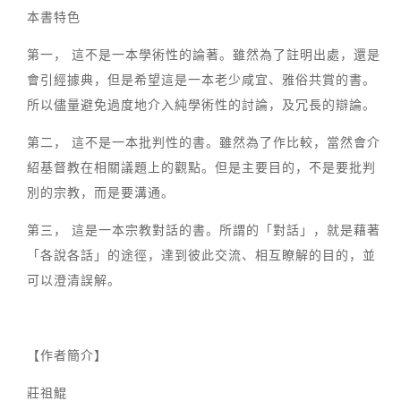
本書特色
第一， 這不是一本學術性的論著。雖然為了註明出處，還是
會引經據典，但是希望這是一本老少咸宜、雅俗共賞的書。
所以儘量避免過度地介入純學術性的討論，及冗長的辯論。
第二， 這不是一本批判性的書。雖然為了作比較，當然會介
紹基督教在相關議題上的觀點。但是主要目的，不是要批判
別的宗教，而是要溝通。
第三， 這是一本宗教對話的書。所謂的「對話」，就是藉著
「各說各話」的途徑，達到彼此交流、相互瞭解的目的，並
可以澄清誤解。
【作者簡介】
莊祖鯤