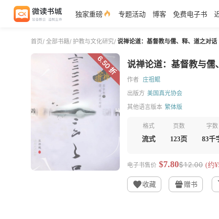
独家重磅
专题活动
博客
免费电子书
首页
/
全部书籍
/
护教与文化研究
/
说禅论道：基督教与儒、释、道之对话
6.50 折
说禅论道：基督教与儒
作者
庄祖鲲
出版方
美国真光协会
其他语言版本
繁体版
格式
页数
字数
流式
123页
83千
$7.80
$12.00
电子书售价
(约¥5
收藏
赠书