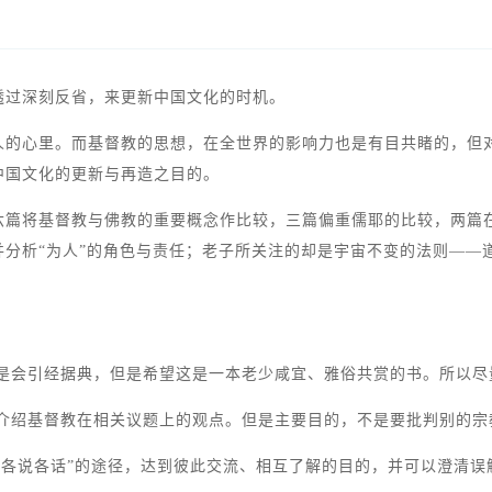
透过深刻反省，来更新中国文化的时机。
人的心里。而基督教的思想，在全世界的影响力也是有目共睹的，但
中国文化的更新与再造之目的。
六篇将基督教与佛教的重要概念作比较，三篇偏重儒耶的比较，两篇
分析“为人”的角色与责任；老子所关注的却是宇宙不变的法则——
还是会引经据典，但是希望这是一本老少咸宜、雅俗共赏的书。所以
会介绍基督教在相关议题上的观点。但是主要目的，不是要批判别的
着“各说各话”的途径，达到彼此交流、相互了解的目的，并可以澄清