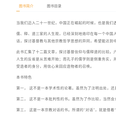
图书简介
图书目录
当我们迈入二十一世纪，中国正在崛起的时候，也是我们
儒、释、道三家的人生观，已经深刻地烙印在每一个中国
话，探讨基督教与其他宗教哲学思想的异同，希望能达到
此书汇集了十二篇文章，探讨基督信仰与儒释道的比较。
人生的反省是从苦难开始；而孔子的儒学则是侧重务实，并
受造者的身分，用信心来回应造物者的召唤。
本书特色
第一， 这不是一本学术性的论著。虽然为了注明出处，
第二， 这不是一本批判性的书。虽然为了作比较，当然
第三， 这是一本宗教对话的书。所谓的“对话”，就是借