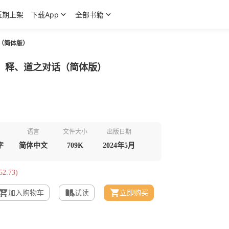
近期上架
下载App
全部书籍
（简体版）
、释、道之对话（简体版）
语言
文件大小
出版日期
字
简体中文
709K
2024年5月
2.73)
加入购物车
试读
立即购买