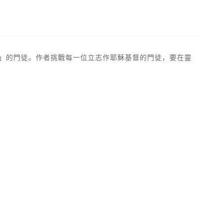
穌」的門徒。作者挑戰每一位立志作耶穌基督的門徒，要在靈