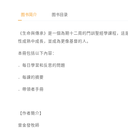
图书简介
图书目录
《生命與傳承》是一個為期十二周的門訓聖經學課程，這
性成熟中成長，並成為更像基督的人。
本冊包括以下內容：
．每日學習和反思的問題
．每課的摘要
．帶領者手冊
【作者簡介】
曾金發牧師