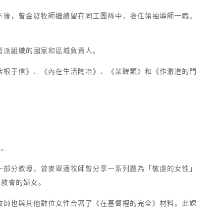
下後，曾金發牧師繼續留在同工團隊中，擔任領袖導師一職。
音派組織的國家和區城負責人。
紮根于信》、《內在生活陶冶》、《某確類》和《作激進的門
象。
一部分教導，曾麥翠蓮牧師曾分享一系列題為「敬虔的女性」
地教會的婦女。
牧師也與其他數位女性合著了《在基督裡的完全》材料。此課