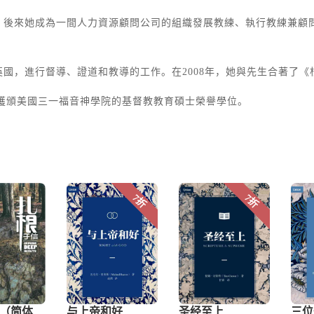
後來她成為一間人力資源顧問公司的組織發展教練、執行教練兼顧問
國，進行督導、證道和教導的工作。在2008年，她與先生合著了
，她獲頒美國三一福音神學院的基督教教育碩士榮譽學位。