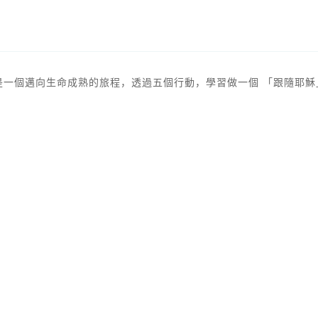
是一個邁向生命成熟的旅程，透過五個行動，學習做一個 「跟隨耶