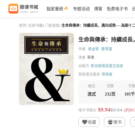
独家重磅
专题活动
博客
免费电子书
首页
/
全部书籍
/
门徒造就
/
生命與傳承：持續成長，邁向成熟──為期十
生命與傳承：持續成長
作者
曾金發
麥翠蓮
译者
單樂
出版方
新加坡福音證主協會
其他语言版本
简体版
格式
页数
字
流式
232页
105
$9.94
$9.94
电子书售价
(约¥67
收藏
赠书