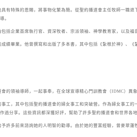
他具有特殊的恩賜，將事物化繁為簡。從聖約播道會主任牧師一職退
領導。
袖包括企業首席執行官、資深牧者、宗派領袖、神學教育家，以及福
的成績畢業。他曾撰寫和出版了多本書，其中包括《紮根於神》、《
會的領袖導師，一起事奉，在全球宣導精心門訓教會（IDMC）異
的事工，其中包括聖約播道會的婦女事工和突破營。作為婦女事工的
中作過分享。這些資訊都深獲好評，幫助了許多聖約播道會和世界各
給予許多前來諮詢她的人明智的勸導。由於她的豐富經驗，曾麥翠蓮