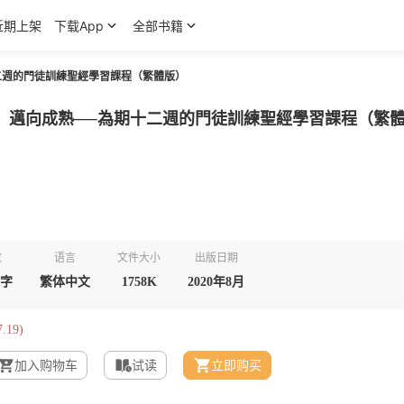
近期上架
下载App
全部书籍
二週的門徒訓練聖經學習課程（繁體版）
，邁向成熟──為期十二週的門徒訓練聖經學習課程（繁
数
语言
文件大小
出版日期
千字
繁体中文
1758K
2020年8月
.19)
加入购物车
试读
立即购买