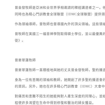
曾金發牧師是亞洲和全世界爭相邀請的釋經講道者之一。
同時也為精心門訓教會全球聯盟（IDMC全球聯盟）提供
作為領袖導師，曾牧師也督導國內外的頂尖領袖。這些領
曾牧師在美國三一福音神學院取得碩士學位，並以最優異
徒》。
曾麥翠蓮牧師
曾麥翠蓮牧師一直積極地與她的丈夫曾金發牧師，聖約播道
身為一位有恩賜的領袖和教師，她開創了許多聖約播道會
的資訊。另外，她也在許多精心門訓教會（IDMC）大會
對痛苦和患難不陌生的她能夠對人產生深度的同理心，並
程使許多渴望在生命中得到修復和醫治的婦女獲益。