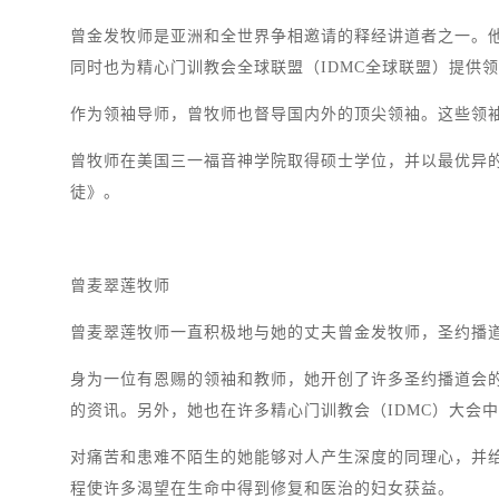
曾金发牧师是亚洲和全世界争相邀请的释经讲道者之一。
同时也为精心门训教会全球联盟（IDMC全球联盟）提供
作为领袖导师，曾牧师也督导国内外的顶尖领袖。这些领
曾牧师在美国三一福音神学院取得硕士学位，并以最优异
徒》。
曾麦翠莲牧师
曾麦翠莲牧师一直积极地与她的丈夫曾金发牧师，圣约播道
身为一位有恩赐的领袖和教师，她开创了许多圣约播道会
的资讯。另外，她也在许多精心门训教会（IDMC）大会
对痛苦和患难不陌生的她能够对人产生深度的同理心，并
程使许多渴望在生命中得到修复和医治的妇女获益。