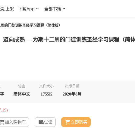
近期上架
下载App
全部书籍
二周的门徒训练圣经学习课程（简体版）
，迈向成熟──为期十二周的门徒训练圣经学习课程（简
数
语言
文件大小
出版日期
千字
简体中文
1755K
2020年8月
.19)
加入购物车
试读
立即购买