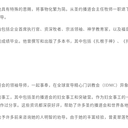
他具有特殊的恩赐，将事物化繁为简。从圣约播道会主任牧师一职退
领导。
袖包括企业首席执行官、资深牧者、宗派领袖、神学教育家，以及福
的成绩毕业。他曾撰写和出版了多本书，其中包括《扎根于神》、《
会的领袖导师，一起事奉，在全球宣导精心门训教会（IDMC）异
的事工，其中包括圣约播道会的妇女事工和突破营。作为妇女事工的
中作过分享。这些资讯都深获好评，帮助了许多圣约播道会和世界各
给予许多前来咨询她的人明智的劝导。由于她的丰富经验，曾麦翠莲