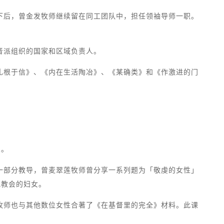
下后，曾金发牧师继续留在同工团队中，担任领袖导师一职。
音派组织的国家和区域负责人。
扎根于信》、《内在生活陶冶》、《某确类》和《作激进的门
象。
一部分教导，曾麦翠莲牧师曾分享一系列题为「敬虔的女性」
地教会的妇女。
牧师也与其他数位女性合著了《在基督里的完全》材料。此课