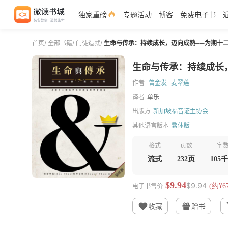
独家重磅
专题活动
博客
免费电子书
首页
/
全部书籍
/
门徒造就
/
生命与传承：持续成长，迈向成熟──为期十
生命与传承：持续成长
作者
曾金发
麦翠莲
译者
单乐
出版方
新加坡福音证主协会
其他语言版本
繁体版
格式
页数
字
流式
232页
105
$9.94
$9.94
电子书售价
(约¥67
收藏
赠书