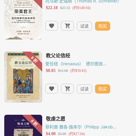
托马斯·史瑞纳（Thomas R. Schreiner）
试读
购买
爱任纽（Irenaeus）
德尔图良
（Tertullian）
鲁菲努斯（Rufinus of
Aquileia）
克里索罗古（Peter
Chrysologus）
安波罗修（Ambrose）
奥古
斯丁（Augustine of Hippo）
试读
购买
菲利普·雅各·施本尔（Philipp Jakob
Spener）