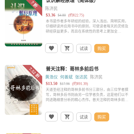
陈济民
试读
购买
黄浩仪
何善斌
张达民
陈济民
试读
购买