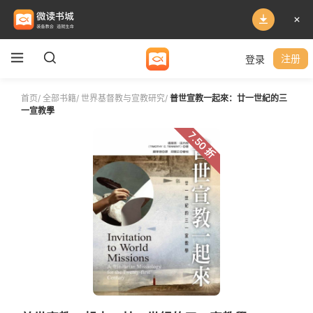
登录
注册
首页
/
全部书籍
/
世界基督教与宣教研究
/
普世宣教一起來：廿一世紀的三
一宣教學
7.50 折