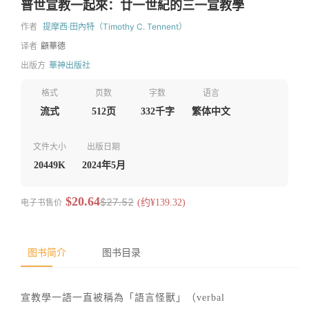
普世宣教一起來：廿一世紀的三一宣教學
作者
提摩西·田內特（Timothy C. Tennent）
译者
顧華德
出版方
華神出版社
格式
页数
字数
语言
流式
512页
332千字
繁体中文
文件大小
出版日期
20449K
2024年5月
$20.64
$27.52
电子书售价
(约¥139.32)
图书简介
图书目录
宣教學一語一直被稱為「語言怪獸」（verbal