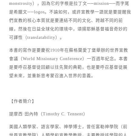
monstrosity），因為它的字根是拉丁文──mission──而字尾
是希臘文──logos。不論如何，或許宣教學一語就是要提醒我
們宣教的核心本質就是要連結不同的文化、跨越不同的前
線，然後在日益全球化的環境中，頌揚耶穌基督福音奇妙的
可譯性（translatability）。
本書的寫作是要慶祝1910年在蘇格蘭愛丁堡舉辦的世界宣教
會議（World Missionary Conference）一百週年紀念。本書
是要呼召基督徒回顧以往先賢的典範，也是要呼召基督徒展
望未來，並重新思考蒙召進入世界的意義。
【作者簡介】
提摩西·田內特（Timothy C. Tennent）
美國人類學家、語言學家、神學博士，曾任富勒神學院（前
世界宣教學院）人類學和宣教學教授，主要教授該學院的人