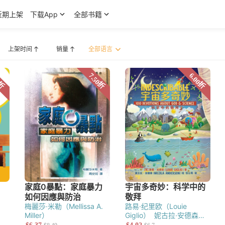
近期上架
下载App
全部书籍
上架时间
销量
·派博（John Piper）
梅麗莎·米勒（Mellissa A.
路易·纪里欧（Louie
Miller）
Giglio）
妮古拉·安德森
宣教研究
（Nicola Anderson）