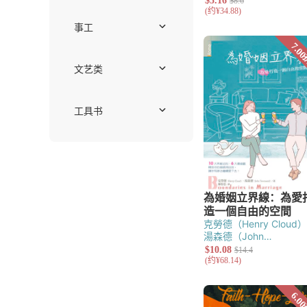
护教与文化研
伦理学
教牧神学
系统神学
历史神学
历史与传记
传记
主题研究
华人教会史
现当代
通史
宗教改革
中世纪
基督徒生活
见证
社会责任
克勞德（Henry Cloud）
关系与家庭
湯森德（John
Townsend）
工作
灵命塑造
事工
崇拜、音乐与