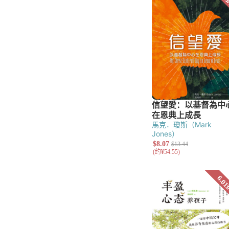
辅导
教会治理
讲道
基督教教育
小组与团契
门徒造就
福音布道
文艺类
儿童
青少年
诗歌
散文
馬克．瓊斯（Mark
小说
Jones）
工具书
字典与词典