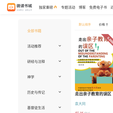
独家重磅
专题活动
博客
免费电子书
默认排序
全部书籍
价格
活动推荐
独家好书
作者推荐——约翰
注释书专区
编辑推荐
近期上架
免费电子书
套装优惠
研经与注释
注释
圣经语言
圣经神学
释经
综览
袁大同
神学
世界基督教与