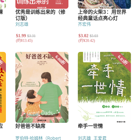
刘志雄
齐宏伟
罗伯特·哈姆林（Robert
刘志雄
王爱君