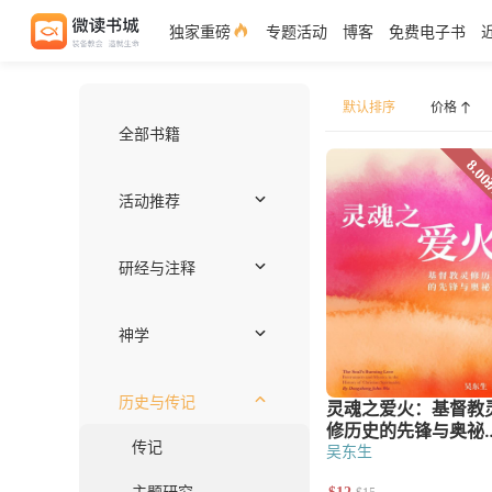
独家重磅
专题活动
博客
免费电子书
默认排序
全部书籍
价格
活动推荐
独家好书
作者推荐——约翰
注释书专区
编辑推荐
近期上架
免费电子书
套装优惠
研经与注释
注释
圣经语言
圣经神学
释经
综览
吴东生
神学
世界基督教与