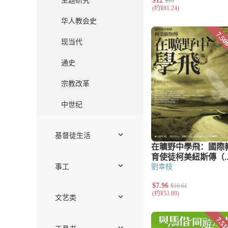
护教与文化研
伦理学
教牧神学
系统神学
历史神学
历史与传记
传记
主题研究
华人教会史
现当代
通史
宗教改革
中世纪
基督徒生活
见证
社会责任
劉幸枝
关系与家庭
工作
灵命塑造
事工
崇拜、音乐与