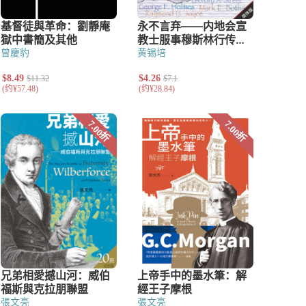
曾慶豹
黄锡培
張文亮
張文亮