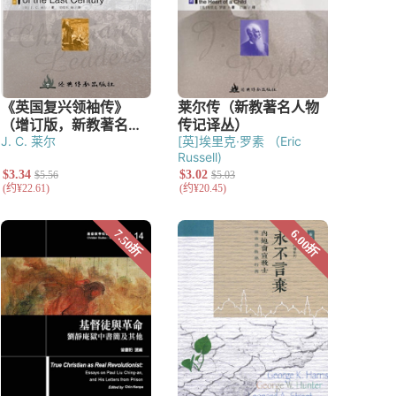
J. C. 莱尔
[英]埃里克·罗素 （Eric
Russell)