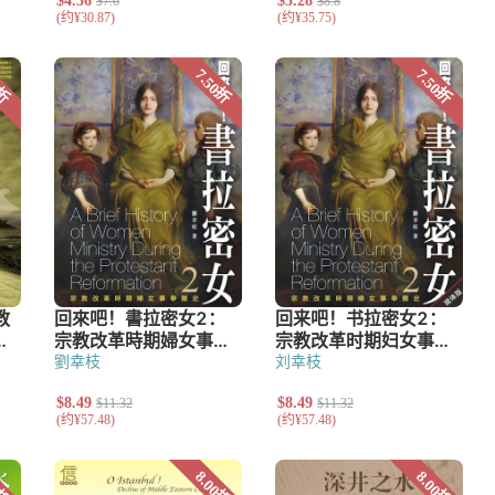
究
劉幸枝
刘幸枝
艺术