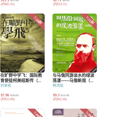
刘幸枝
林鸿信