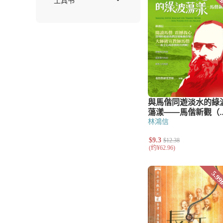
辅导
教会治理
讲道
基督教教育
小组与团契
门徒造就
福音布道
文艺类
儿童
青少年
诗歌
散文
林鴻信
小说
工具书
字典与词典