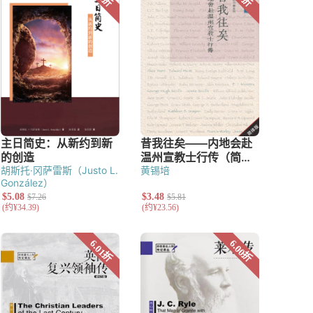
胡斯托·冈萨雷斯（Justo L.
黄锡培
González）