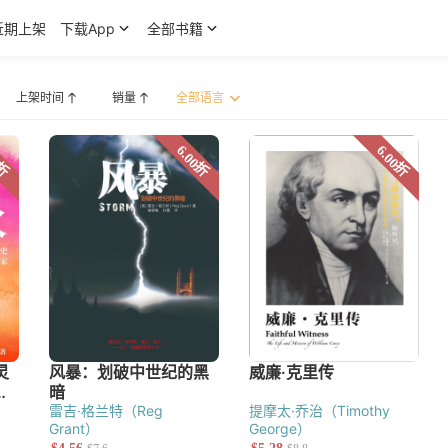
近期上架
下载App
全部书籍
上架时间
销量
·派博（John Piper）
雷吉·格兰特（Reg
提摩太·乔治（Timothy
Grant）
George）
宣教研究